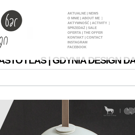
AKTUALNE | NEWS
O MNIE | ABOUT ME
AKTYWNOŚĆ | ACTIVITY
SPRZEDAŻ | SALE
OFERTA | THE OFFER
KONTAKT | CONTACT
INSTAGRAM
FACEBOOK
ASTO I LAS | GDYNIA DESIGN D