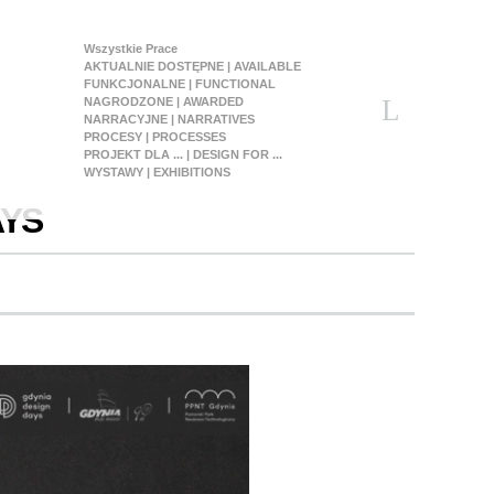
Wszystkie Prace
AKTUALNIE DOSTĘPNE | AVAILABLE
FUNKCJONALNE | FUNCTIONAL
NAGRODZONE | AWARDED
NARRACYJNE | NARRATIVES
PROCESY | PROCESSES
PROJEKT DLA ... | DESIGN FOR ...
WYSTAWY | EXHIBITIONS
AYS