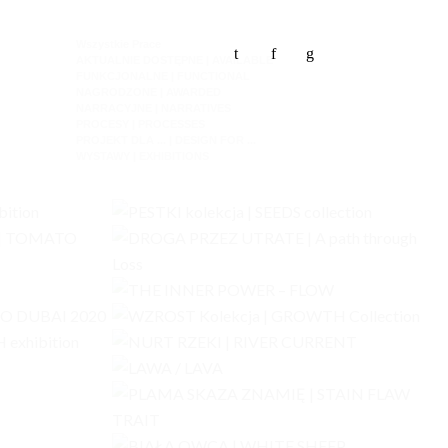
Wszystkie Prace
t
f
g
AKTUALNIE DOSTĘPNE | AVAILABLE
FUNKCJONALNE | FUNCTIONAL
NAGRODZONE | AWARDED
NARRACYJNE | NARRATIVES
PROCESY | PROCESSES
PROJEKT DLA ... | DESIGN FOR ...
WYSTAWY | EXHIBITIONS