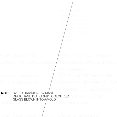
AKTUALNE | NEWS
O MNIE | ABOUT ME
AKTYWNOŚĆ | ACTIVITY
SPRZEDAŻ | SALE
OFERTA | THE OFFER
KONTAKT | CONTACT
INSTAGRAM
FACEBOOK
 ROLE
SZKŁO BARWIONE W MASIE
DMUCHANE DO FORMY | COLOURED
GLASS BLOWN INTO A MOLD