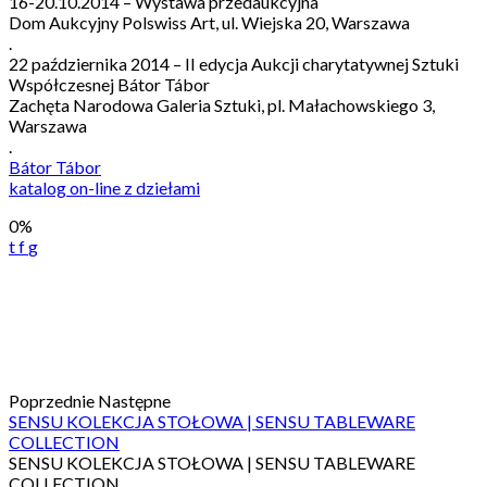
16-20.10.2014 – Wystawa przedaukcyjna
Dom Aukcyjny Polswiss Art, ul. Wiejska 20, Warszawa
.
22 października 2014 – II edycja Aukcji charytatywnej Sztuki
Współczesnej Bátor Tábor
Zachęta Narodowa Galeria Sztuki, pl. Małachowskiego 3,
Warszawa
.
Bátor Tábor
katalog on-line z dziełami
0%
t
f
g
Poprzednie
Następne
SENSU KOLEKCJA STOŁOWA | SENSU TABLEWARE
COLLECTION
SENSU KOLEKCJA STOŁOWA | SENSU TABLEWARE
COLLECTION