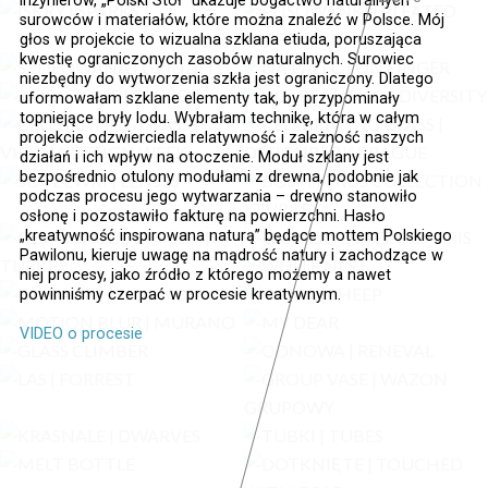
inżynierów, „Polski Stół” ukazuje bogactwo naturalnych
surowców i materiałów, które można znaleźć w Polsce. Mój
głos w projekcie to wizualna szklana etiuda, poruszająca
kwestię ograniczonych zasobów naturalnych. Surowiec
niezbędny do wytworzenia szkła jest ograniczony. Dlatego
uformowałam szklane elementy tak, by przypominały
topniejące bryły lodu. Wybrałam technikę, która w całym
projekcie odzwierciedla relatywność i zależność naszych
działań i ich wpływ na otoczenie. Moduł szklany jest
bezpośrednio otulony modułami z drewna, podobnie jak
podczas procesu jego wytwarzania – drewno stanowiło
osłonę i pozostawiło fakturę na powierzchni. Hasło
„kreatywność inspirowana naturą” będące mottem Polskiego
Pawilonu, kieruje uwagę na mądrość natury i zachodzące w
niej procesy, jako źródło z którego możemy a nawet
powinniśmy czerpać w procesie kreatywnym.
VIDEO o procesie