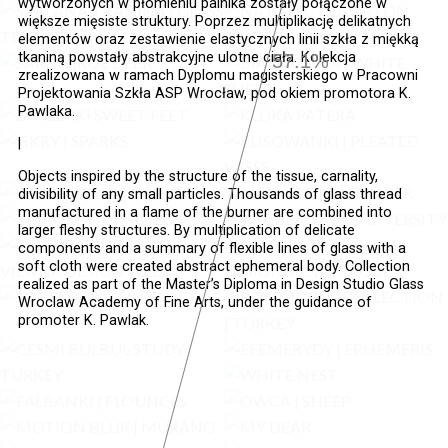
wytworzonych w płomieniu palnika zostały połączone w
większe mięsiste struktury. Poprzez multiplikację delikatnych
elementów oraz zestawienie elastycznych linii szkła z miękką
tkaniną powstały abstrakcyjne ulotne ciała. Kolekcja
57.9%
zrealizowana w ramach Dyplomu magisterskiego w Pracowni
Projektowania Szkła ASP Wrocław, pod okiem promotora K.
Pawlaka.
|
Objects inspired by the structure of the tissue, carnality,
divisibility of any small particles. Thousands of glass thread
manufactured in a flame of the burner are combined into
larger fleshy structures. By multiplication of delicate
components and a summary of flexible lines of glass with a
soft cloth were created abstract ephemeral body. Collection
realized as part of the Master’s Diploma in Design Studio Glass
Wroclaw Academy of Fine Arts, under the guidance of
promoter K. Pawlak.