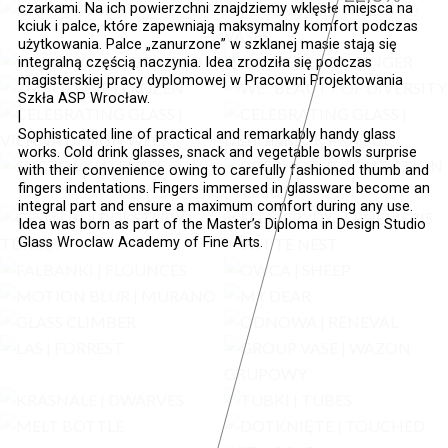
czarkami. Na ich powierzchni znajdziemy wklęsłe miejsca na
kciuk i palce, które zapewniają maksymalny komfort podczas
użytkowania. Palce „zanurzone” w szklanej masie stają się
integralną częścią naczynia. Idea zrodziła się podczas
magisterskiej pracy dyplomowej w Pracowni Projektowania
Szkła ASP Wrocław.
|
Sophisticated line of practical and remarkably handy glass
works. Cold drink glasses, snack and vegetable bowls surprise
with their convenience owing to carefully fashioned thumb and
fingers indentations. Fingers immersed in glassware become an
integral part and ensure a maximum comfort during any use.
Idea was born as part of the Master’s Diploma in Design Studio
Glass Wroclaw Academy of Fine Arts.