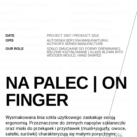
DATE
PROJECT 2007 / PRODUCT 2010
OPIS
AUTORSKA SERYJNA MANUFAKTURA |
AUTHOR'S SERIES MANUFACTURE
OUR ROLE
SZKŁO DMUCHANE DO FORMY DREWNIANEJ,
RĘCZNIE KSZTAŁOWANE | GLASS BLOWN INTO
WOODEN MOULD, HAND SHAPED
NA PALEC | ON
FINGER
Wysmakowana linia szkła użytkowego zaskakuje swoją
ergonomią. Przeznaczone do zimnych napojów szklaneczki
oraz miski do przekąsek i przystawek (musli+jogurty, owoce,
sałatki, surówki) charakteryzują się małymi poręcznymi
22.9%