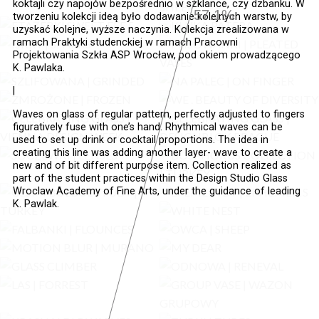
koktajli czy napojów bezpośrednio w szklance, czy dzbanku. W
57.9%
tworzeniu kolekcji ideą było dodawanie kolejnych warstw, by
uzyskać kolejne, wyższe naczynia. Kolekcja zrealizowana w
ramach Praktyki studenckiej w ramach Pracowni
Projektowania Szkła ASP Wrocław, pod okiem prowadzącego
K. Pawlaka.
|
Waves on glass of regular pattern, perfectly adjusted to fingers
figuratively fuse with one’s hand. Rhythmical waves can be
used to set up drink or cocktail proportions. The idea in
creating this line was adding another layer- wave to create a
new and of bit different purpose item. Collection realized as
part of the student practices within the Design Studio Glass
Wroclaw Academy of Fine Arts, under the guidance of leading
K. Pawlak.