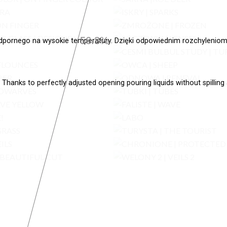
57.1%
dpornego na wysokie temperatury. Dzięki odpowiednim rozchyleniom
 Thanks to perfectly adjusted opening pouring liquids without spilling