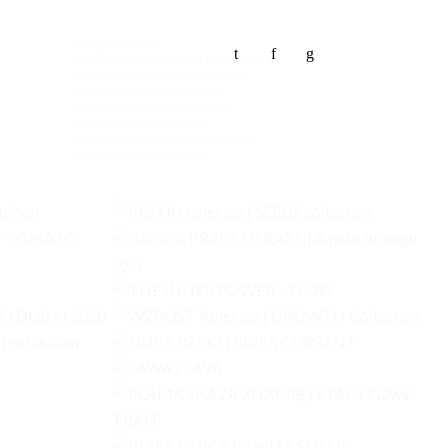
Wszystkie Prace
t
f
g
AKTUALNIE DOSTĘPNE | AVAILABLE
FUNKCJONALNE | FUNCTIONAL
NAGRODZONE | AWARDED
NARRACYJNE | NARRATIVES
PROCESY | PROCESSES
PROJEKT DLA ... | DESIGN FOR ...
WYSTAWY | EXHIBITIONS