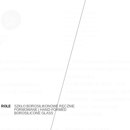
AKTUALNE | NEWS
O MNIE | ABOUT ME
AKTYWNOŚĆ | ACTIVITY
SPRZEDAŻ | SALE
OFERTA | THE OFFER
KONTAKT | CONTACT
INSTAGRAM
FACEBOOK
 ROLE
SZKŁO BOROSILIKONOWE RĘCZNIE
FORMOWANE | HAND-FORMED
BOROSILICONE GLASS