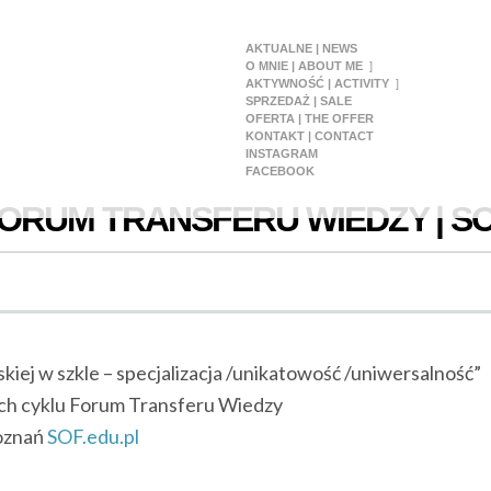
AKTUALNE | NEWS
O MNIE | ABOUT ME
AKTYWNOŚĆ | ACTIVITY
SPRZEDAŻ | SALE
OFERTA | THE OFFER
KONTAKT | CONTACT
INSTAGRAM
FACEBOOK
ORUM TRANSFERU WIEDZY | S
skiej w szkle – specjalizacja /unikatowość /uniwersalność”
ch cyklu Forum Transferu Wiedzy
Poznań
SOF.edu.pl