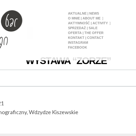
AKTUALNE | NEWS
O MNIE | ABOUT ME
AKTYWNOŚĆ | ACTIVITY
SPRZEDAŻ | SALE
OFERTA | THE OFFER
KONTAKT | CONTACT
INSTAGRAM
FACEBOOK
WYSTAWA “ZORZE”
21
nograficzny, Wdzydze Kiszewskie