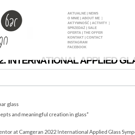
AKTUALNE | NEWS
O MNIE | ABOUT ME
AKTYWNOŚĆ | ACTIVITY
SPRZEDAŻ | SALE
OFERTA | THE OFFER
KONTAKT | CONTACT
INSTAGRAM
FACEBOOK
. INTERNATIONAL APPLIED G
epts and meaningful creation in glass”
entor at Camgeran 2022 International Applied Glass Sym