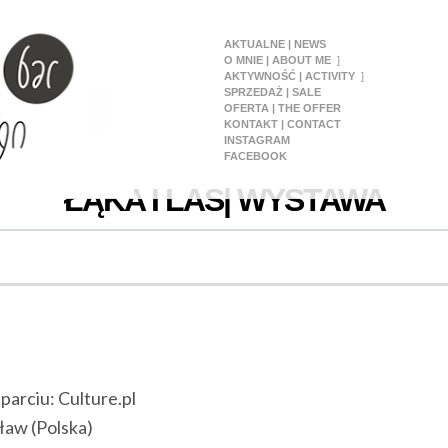
AKTUALNE | NEWS
O MNIE | ABOUT ME
AKTYWNOŚĆ | ACTIVITY
SPRZEDAŻ | SALE
OFERTA | THE OFFER
KONTAKT | CONTACT
INSTAGRAM
FACEBOOK
ŁĄKA I LAS| WYSTAWA
sparciu: Culture.pl
ław (Polska)