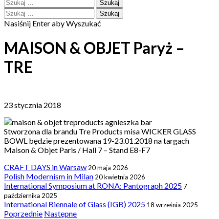
Szukaj:
Szukaj:
Nasiśnij Enter aby Wyszukać
MAISON & OBJET Paryż –
TRE
23 stycznia 2018
Stworzona dla brandu Tre Products misa WICKER GLASS
BOWL będzie prezentowana 19-23.01.2018 na targach
Maison & Objet Paris / Hall 7 – Stand E8-F7
CRAFT DAYS in Warsaw
20 maja 2026
Polish Modernism in Milan
20 kwietnia 2026
International Symposium at RONA: Pantograph 2025
7
października 2025
International Biennale of Glass (IGB) 2025
18 września 2025
Post
Poprzednie
Następne