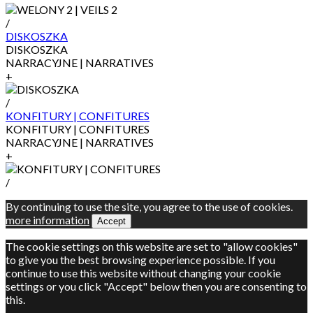
/
DISKOSZKA
DISKOSZKA
NARRACYJNE | NARRATIVES
+
/
KONFITURY | CONFITURES
KONFITURY | CONFITURES
NARRACYJNE | NARRATIVES
+
/
By continuing to use the site, you agree to the use of cookies.
more information
Accept
The cookie settings on this website are set to "allow cookies"
to give you the best browsing experience possible. If you
continue to use this website without changing your cookie
settings or you click "Accept" below then you are consenting to
this.