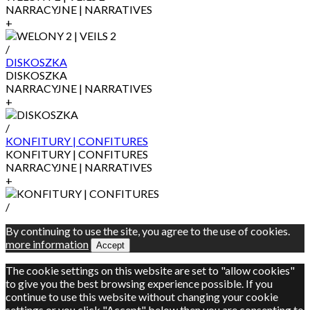
NARRACYJNE | NARRATIVES
+
/
DISKOSZKA
DISKOSZKA
NARRACYJNE | NARRATIVES
+
/
KONFITURY | CONFITURES
KONFITURY | CONFITURES
NARRACYJNE | NARRATIVES
+
/
By continuing to use the site, you agree to the use of cookies.
more information
Accept
The cookie settings on this website are set to "allow cookies"
to give you the best browsing experience possible. If you
continue to use this website without changing your cookie
settings or you click "Accept" below then you are consenting to