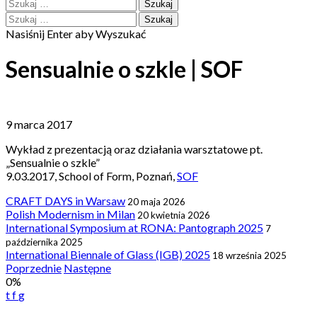
Szukaj:
Szukaj:
Nasiśnij Enter aby Wyszukać
Sensualnie o szkle | SOF
9 marca 2017
Wykład z prezentacją oraz działania warsztatowe pt.
„Sensualnie o szkle”
9.03.2017, School of Form, Poznań,
SOF
CRAFT DAYS in Warsaw
20 maja 2026
Polish Modernism in Milan
20 kwietnia 2026
International Symposium at RONA: Pantograph 2025
7
października 2025
International Biennale of Glass (IGB) 2025
18 września 2025
Post
Poprzednie
Następne
0%
navigation
t
f
g