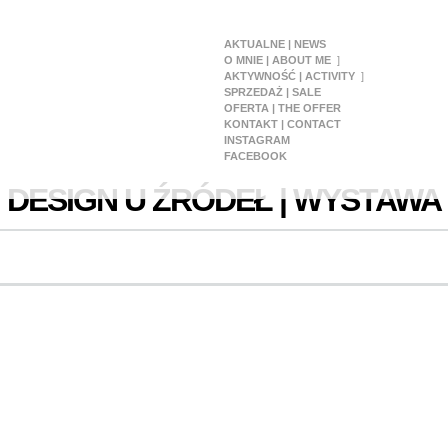
AKTUALNE | NEWS
O MNIE | ABOUT ME
AKTYWNOŚĆ | ACTIVITY
SPRZEDAŻ | SALE
OFERTA | THE OFFER
KONTAKT | CONTACT
INSTAGRAM
FACEBOOK
DESIGN U ŹRÓDEŁ | WYSTAWA