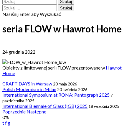
Szukaj:
Szukaj:
Nasiśnij Enter aby Wyszukać
seria FLOW w Hawrot Home
24 grudnia 2022
Obiekty z limitowanej serii FLOW prezentowane w
Hawrot
Home
CRAFT DAYS in Warsaw
20 maja 2026
Polish Modernism in Milan
20 kwietnia 2026
International Symposium at RONA: Pantograph 2025
7
października 2025
International Biennale of Glass (IGB) 2025
18 września 2025
Post
Poprzednie
Następne
0%
navigation
t
f
g